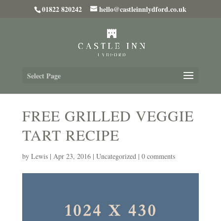
01822 820242
hello@castleinnlydford.co.uk
Select Page
FREE GRILLED VEGGIE
TART RECIPE
by
Lewis
|
Apr 23, 2016
|
Uncategorized
|
0 comments